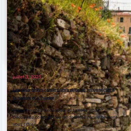
juillet 3, 2025
Les plus belles randonnées pour se reconnecter à
la nature et s’évader
Vous cherchez à échapper au tumulte urbain?
Découvrez comment les randonnées nature peuvent
vous offrir...