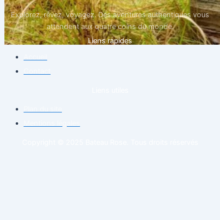
Explorez, rêvez, voyagez. Des aventures authentiques vous
attendent aux quatre coins du monde.
Liens rapides
Accueil
Contact
Liens utiles
Plan du site
Mentions légales
Copyright © 2025 Bateau Rose. Tous droits réservés