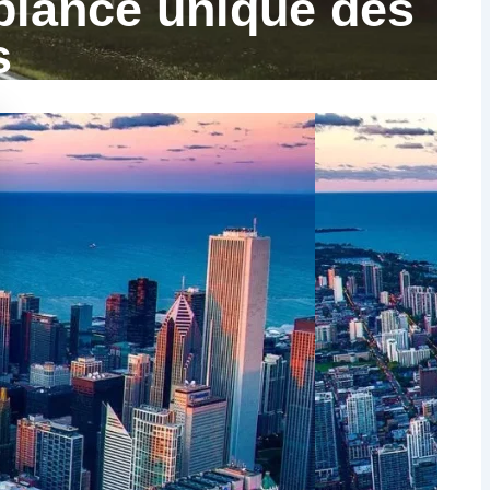
mbiance unique des
s