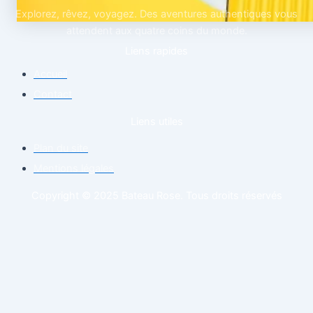
Explorez, rêvez, voyagez. Des aventures authentiques vous
attendent aux quatre coins du monde.
Liens rapides
Accueil
Contact
Liens utiles
Plan du site
Mentions légales
Copyright © 2025 Bateau Rose. Tous droits réservés