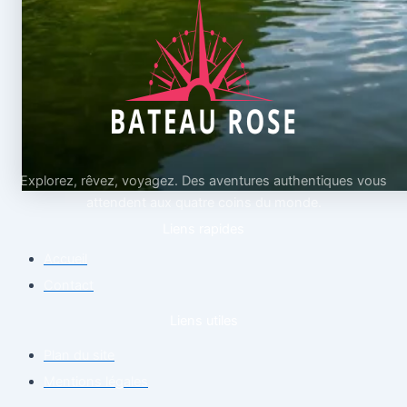
Explorez, rêvez, voyagez. Des aventures authentiques vous
attendent aux quatre coins du monde.
Liens rapides
Accueil
Contact
Liens utiles
Plan du site
Mentions légales