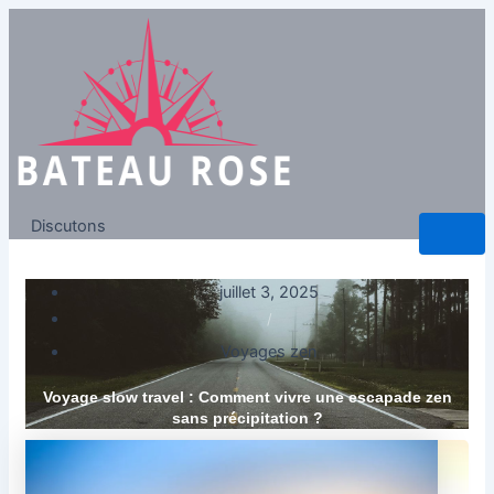
Discutons
juillet 3, 2025
/
Voyages zen
Voyage slow travel : Comment vivre une escapade zen
sans précipitation ?