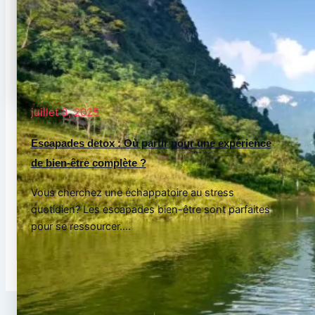
juillet 3, 2025
Escapades detox : Où partir pour une expérience
de bien-être complète ?
Vous cherchez une échappatoire au stress
quotidien? Les escapades bien-être sont parfaites
pour se ressourcer....